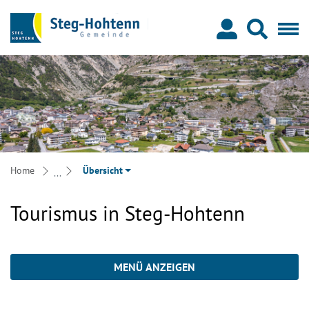
Steg-Hohtenn
zur Startseite
Direkt zur Hauptnavigation
Direkt zum Inhalt
Direkt zur Suche
Direkt zum Stichwortverzeichnis
Home
Übersicht
Tourismus in Steg-Hohtenn
MENÜ ANZEIGEN