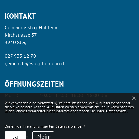
KONTAKT
Gemeinde Steg-Hohtenn
Kirchstrasse 37
3940 Steg
027 933 12 70
gemeinde@steg-hohtenn.ch
ÖFFNUNGSZEITEN
Mo - Di
10.00 - 12.00 | 16.00 - 18.00 Uhr
×
Webstatistik
Mi
10.00 - 12.00 | 16.00 - 17.00 Uhr
Wir verwenden eine Webstatistik, um herauszufinden, wie wir unser Webangebot
für Sie verbessern können. Alle Daten werden anonymisiert und in Rechenzentren
Do - Fr
10.00 - 12.00 Uhr
in der Schweiz verarbeitet. Mehr Informationen finden Sie unter
“Datenschutz“
.
Dürfen wir Ihre anonymisierten Daten verwenden?
Toolbar
Ja
Nein
Impressum
Sitemap