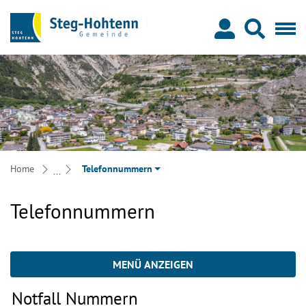
Steg-Hohtenn
zur Startseite
Direkt zur Hauptnavigation
Direkt zum Inhalt
Direkt zur Suche
Direkt zum Stichwortverzeichnis
Home
Telefonnummern
Telefonnummern
MENÜ ANZEIGEN
Notfall Nummern