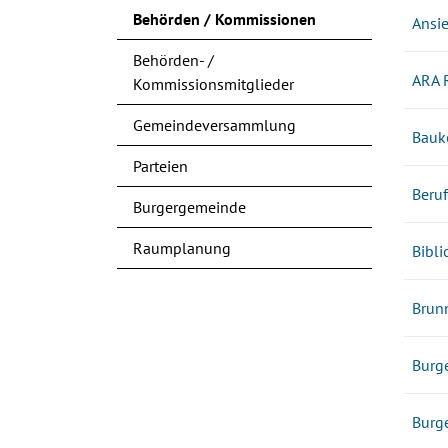
Behörden / Kommissionen
Ansi
(ausgewählt)
Behörden- /
ARA 
Kommissionsmitglieder
Gemeindeversammlung
Bauk
Parteien
Beru
Burgergemeinde
Raumplanung
Bibl
Brun
Burg
Burg