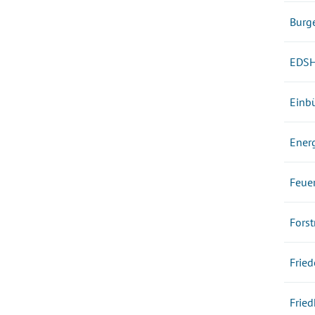
Burge
EDSH
Einb
Energ
Feue
Fors
Fried
Frie