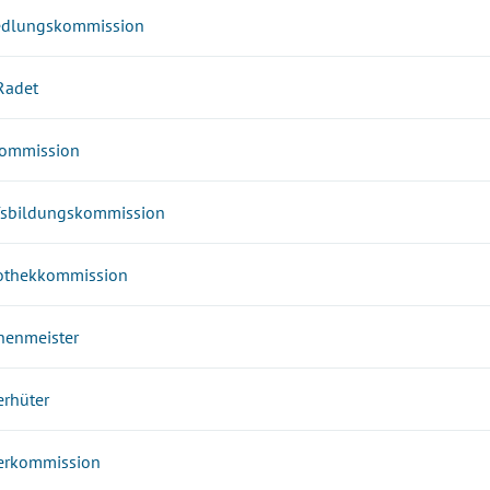
edlungskommission
Radet
ommission
fsbildungskommission
iothekkommission
nenmeister
erhüter
erkommission