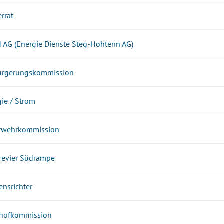
rrat
 AG (Energie Dienste Steg-Hohtenn AG)
ürgerungskommission
ie / Strom
rwehrkommission
trevier Südrampe
ensrichter
dhofkommission