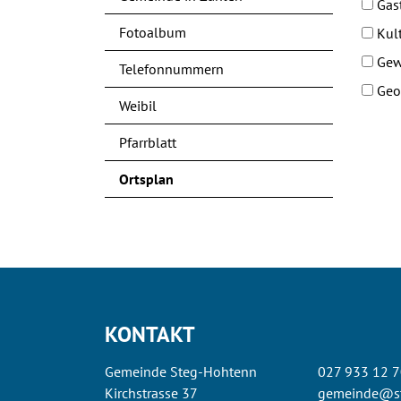
Gas
Fotoalbum
Kul
Gew
Telefonnummern
Geo
Weibil
Pfarrblatt
Ortsplan
(ausgewählt)
KONTAKT
Gemeinde Steg-Hohtenn
027 933 12 7
Kirchstrasse 37
gemeinde@st