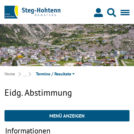
Steg-Hohtenn
zur Startseite
Direkt zur Hauptnavigation
Direkt zum Inhalt
Direkt zur Suche
Direkt zum Stichwortverzeichnis
Home
Termine / Resultate
Eidg. Abstimmung
MENÜ ANZEIGEN
Informationen